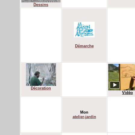
Dessins
Démarche
Décoration
Vidéo
Mon
atelier-jardin