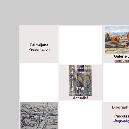
Calméjane
Présentation
Galerie 
peinture
Actualité
Biograph
Parcour
Biograph