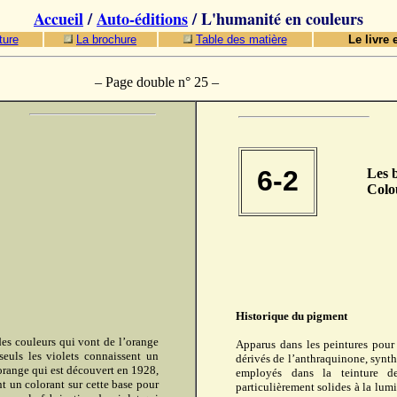
Accueil
/
Auto-éditions
/ L'humanité en couleurs
ture
La brochure
Table des matière
Le livre 
– Page double n° 25 –
6-2
Les 
Colo
Historique du pigment
des couleurs qui vont de l’orange
Apparus dans les peintures pour
seuls les violets connaissent un
dérivés de l’anthraquinone, synthè
orange qui est découvert en 1928,
employés dans la teinture de
t un colorant sur cette base pour
particulièrement solides à la lu