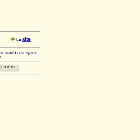
site
Le
est interdite.Le non respect de
r.