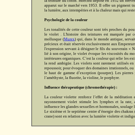
la teinture du coton. Hoechst dépose en 1952 un brevet 
apparut sur le marché vers 1953. Il offre un pigment tr
la lumière, aux intempéries et à la chaleur mais qui rest
Psychologie de la couleur
Les tonalités de cette couleur sont très proches du pou
le violet . L'histoire des teintures est marquée par 
mollusque (
Murex
) qui, dans le monde antique, servai
précieux et était réservée exclusivement aux Empereurs.
l'expression servant à désigner le fils du souverain « 
lié à son origine, le violet évoque les viscosités du m
intérieures organiques. C’est la couleur qui relie les ext
la rend ambigüe. Les violets sont rarement utilisés en 
repoussoir, pour évoquer des domaines irrationnels, ou
le haut de gamme d’exception (pourpre). Les pierres 
l’améthyste, la fluorite, la violine, le porphyre.
Influence thérapeutique (chromothérapie) :
La couleur violette renforce l’effet de la méditation e
rayonnement violet stimule les lymphes et la rate, a
influence les glandes sexuelles et hormonales, soulage 
Le sixième et le septième centre d’énergie des chakras 
crane) sont en relation avec la lumière violette et indigo