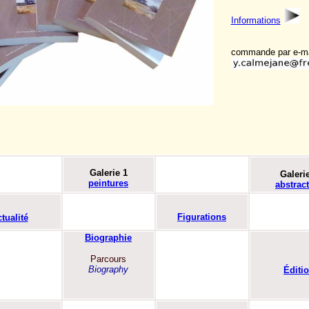
Informations
commande par e-ma
Galerie 1
Galeri
peintures
abstrac
Figurations
tualité
Biographie
Parcours
Biography
Éditi