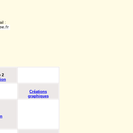
il :
e 2
tion
Créations
graphiques
on