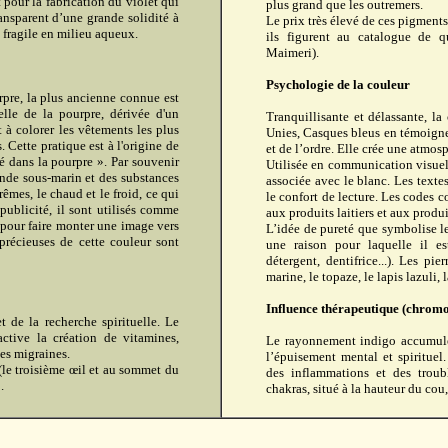
pour la fabrication du violet qui
plus grand que les outremers.
ansparent d’une grande solidité à
Le prix très élevé de ces pigmen
e fragile en milieu aqueux.
ils figurent au catalogue de q
Maimeri).
Psychologie de la couleur
rpre, la plus ancienne connue est
celle de la pourpre, dérivée d'un
Tranquillisante et délassante, l
t à colorer les vêtements les plus
Unies, Casques bleus en témoignent
 Cette pratique est à l'origine de
et de l’ordre. Elle crée une atmos
Né dans la pourpre ». Par souvenir
Utilisée en communication visuelle
onde sous-marin et des substances
associée avec le blanc. Les textes
rêmes, le chaud et le froid, ce qui
le confort de lecture. Les codes 
publicité, il sont utilisés comme
aux produits laitiers et aux produi
 pour faire monter une image vers
L’idée de pureté que symbolise le
précieuses de cette couleur sont
une raison pour laquelle il est
détergent, dentifrice...). Les pie
marine, le topaze, le lapis lazuli, 
Influence thérapeutique (chromo
t de la recherche spirituelle. Le
ctive la création de vitamines,
Le rayonnement indigo accumule 
les migraines.
l’épuisement mental et spirituel
(le troisième œil et au sommet du
des inflammations et des trou
.
chakras, situé à la hauteur du cou,