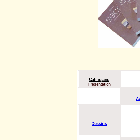
Calméjane
Présentation
Ac
Dessins