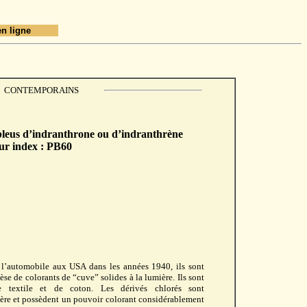
en ligne
CONTEMPORAINS
bleus d’indranthrone ou d’indranthrène
ur index : PB60
 l’automobile aux USA dans les années 1940, ils sont
se de colorants de “cuve” solides à la lumière. Ils sont
 textile et de coton. Les dérivés chlorés sont
mière et possèdent un pouvoir colorant considérablement