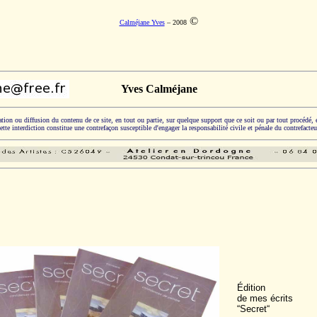
©
Calméjane Yves
– 2008
Yves Calméjane
tion ou diffusion du contenu de ce site, en tout ou partie, sur quelque support que ce soit ou par tout procédé, 
ette interdiction constitue une contrefaçon susceptible d'engager la responsabilité civile et pénale du contrefacteu
Édition
de mes écrits
“Secret“