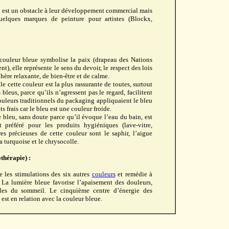
ts est un obstacle à leur développement commercial mais
uelques marques de peinture pour artistes (Blockx,
a couleur bleue symbolise la paix (drapeau des Nations
), elle représente le sens du devoir, le respect des lois
phère relaxante, de bien-être et de calme.
 cette couleur est la plus rassurante de toutes, surtout
 bleus, parce qu’ils n’agressent pas le regard, facilitent
couleurs traditionnels du packaging appliquaient le bleu
ts frais car le bleu est une couleur froide.
 bleu, sans doute parce qu’il évoque l’eau du bain, est
 préféré pour les produits hygiéniques (lave-vitre,
rres précieuses de cette couleur sont le saphir, l’aigue
la turquoise et le chrysocolle.
thérapie) :
les stimulations des six autres
couleurs
et remédie à
. La lumière bleue favorise l’apaisement des douleurs,
bles du sommeil. Le cinquième centre d’énergie des
 est en relation avec la couleur bleue.