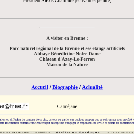
Président Alexis Chartraire (écrivain et peintre)
A visiter en Brenne :
Parc naturel régional de la Brenne et ses étangs artificiels
Abbaye Bénédictine Notre Dame
Château d'Azay-Le-Ferron
Maison de la Nature
Accueil
/
/
Biographie
Aclualité
Calméjane
tion ou diffusion du contenu de ce site, en tout ou partie, sur quelque support que ce soit ou par tout procédé, 
ette interdiction constitue une contrefaçon susceptible d'engager la responsabilité civile et pénale du contrefacteu