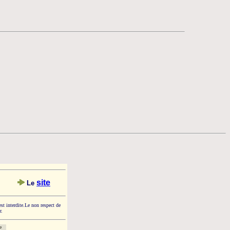
site
Le
est interdite.Le non respect de
r.